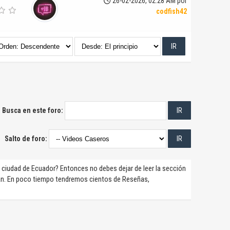
26-02-2026, 02:28 AM por
codfish42
Busca en este foro:
Salto de foro:
 ciudad de Ecuador? Entonces no debes dejar de leer la sección
an. En poco tiempo tendremos cientos de Reseñas,