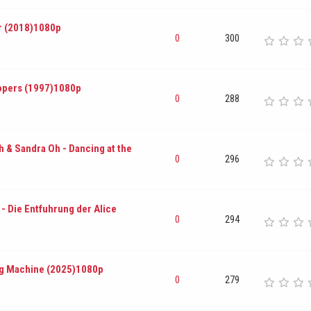
r (2018)1080p
0
300
oopers (1997)1080p
0
288
ah & Sandra Oh - Dancing at the
0
296
- Die Entfuhrung der Alice
0
294
ng Machine (2025)1080p
0
279