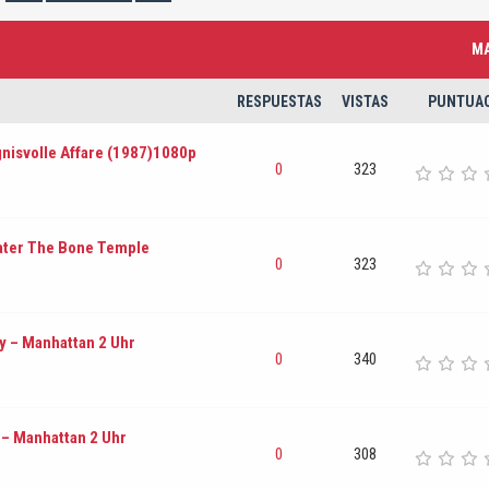
MA
RESPUESTAS
VISTAS
PUNTUA
gnisvolle Affare (1987)1080p
0
323
Later The Bone Temple
0
323
y – Manhattan 2 Uhr
0
340
y – Manhattan 2 Uhr
0
308