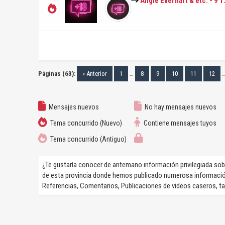
Angie Everhart & etc. - 9 
Páginas (63):
« Anterior
1
…
8
9
10
11
12
Mensajes nuevos
No hay mensajes nuevos
Tema concurrido (Nuevo)
Contiene mensajes tuyos
Tema concurrido (Antiguo)
¿Te gustaría conocer de antemano información privilegiada sobr
de esta provincia donde hemos publicado numerosa informació
Referencias, Comentarios, Publicaciones de videos caseros, t