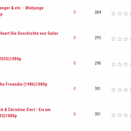
aeger & etc. - Blutjunge
0
284
0p
 Heart Die Geschichte von Sailor
0
295
(2025)1080p
0
290
iche Freundin (1986)1080p
0
301
h & Christine Zierl - Eis am
0
301
983)1080p