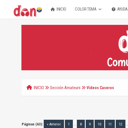
INICIO
COLOR TEMA
AYUDA
INICIO
Sección Amateurs
Videos Caseros
Páginas (63):
« Anterior
1
…
8
9
10
11
12