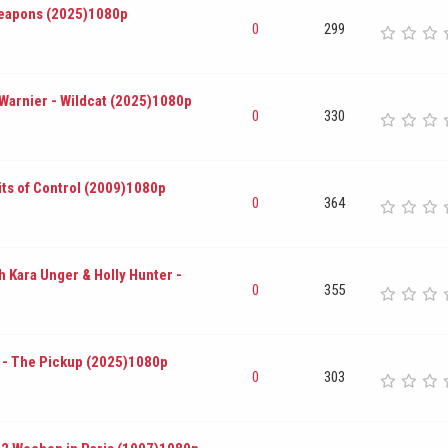
 Weapons (2025)1080p
0
299
 Warnier - Wildcat (2025)1080p
0
330
its of Control (2009)1080p
0
364
 Kara Unger & Holly Hunter -
0
355
 - The Pickup (2025)1080p
0
303