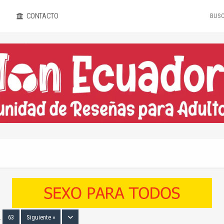
CONTACTO
…
63
Siguiente »