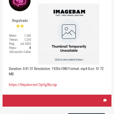
Registrado
Mens:
1,362
Temas:
1,235
Reg:
Jul 2023
Repu:
0
Ubicación:
Cañar
Duration: 0:01:31 Resolution: 1920x1080 Format: mp4 Size: 51.72
MB
https://filejoker.net/3yrfg28szrjp