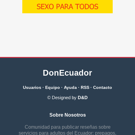
DonEcuador
Usuarios
·
Equipo
·
Ayuda
·
RSS
·
Contacto
© Designed by
D&D
Sobre Nosotros
Comunidad para publicar reseñas sobre
servicios para adultos del Ecuador: prepagos,