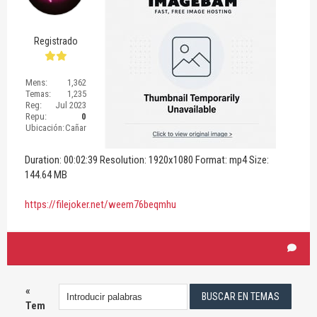
Registrado
Mens:
1,362
Temas:
1,235
Reg:
Jul 2023
Repu:
0
Ubicación:
Cañar
Duration: 00:02:39 Resolution: 1920x1080 Format: mp4 Size:
144.64 MB
https://filejoker.net/weem76beqmhu
«
Tem