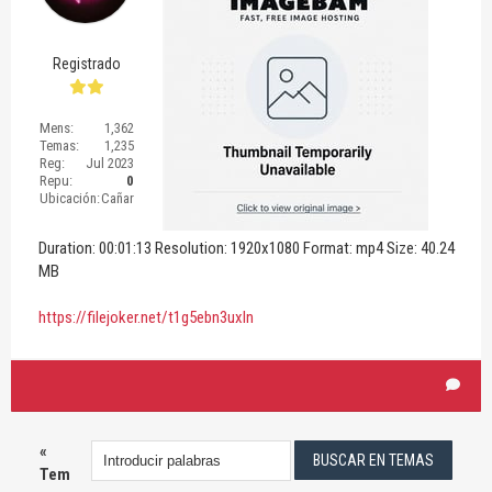
Registrado
Mens:
1,362
Temas:
1,235
Reg:
Jul 2023
Repu:
0
Ubicación:
Cañar
Duration: 00:01:13 Resolution: 1920x1080 Format: mp4 Size: 40.24
MB
https://filejoker.net/t1g5ebn3uxln
«
Tem