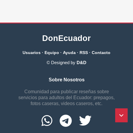
DonEcuador
Usuarios
·
Equipo
·
Ayuda
·
RSS
·
Contacto
© Designed by
D&D
Sobre Nosotros
Comunidad para publicar reseñas sobre
servicios para adultos del Ecuador: prepagos,
fotos caseras, videos caseros, etc.