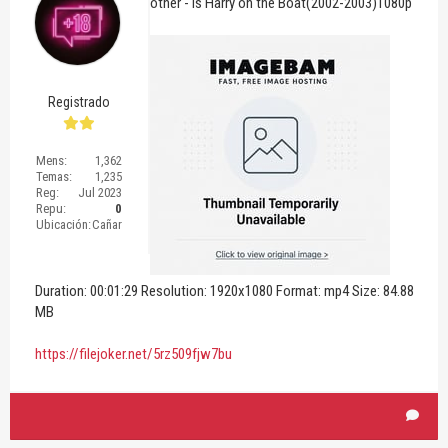
other - Is Harry on the Boat(2002-2003)1080p
Registrado
Mens:
1,362
Temas:
1,235
Reg:
Jul 2023
Repu:
0
Ubicación:
Cañar
Duration: 00:01:29 Resolution: 1920x1080 Format: mp4 Size: 84.88
MB
https://filejoker.net/5rz509fjw7bu