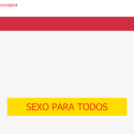
e0cstsdy6xk