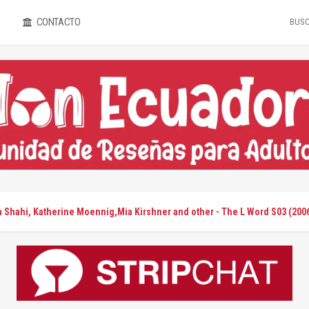
CONTACTO
h Shahi, Katherine Moennig,Mia Kirshner and other - The L Word S03 (200