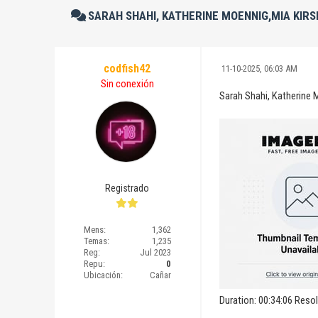
SARAH SHAHI, KATHERINE MOENNIG,MIA KIRS
codfish42
11-10-2025, 06:03 AM
Sin conexión
Sarah Shahi, Katherine 
Registrado
Mens:
1,362
Temas:
1,235
Reg:
Jul 2023
Repu:
0
Ubicación:
Cañar
Duration: 00:34:06 Reso