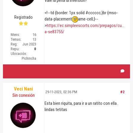
Vale la pena la inversion?
<!--td {border: 1px solid #cccccc;}br {mso-
Registrado
data-placement
ame-cell;}--
>
https://ec.simpleescorts.com/prepagos/cu...
a-se83755/
Mens:
16
Temas:
13
Reg:
Jun 2023
Repu:
0
Ubicación:
Pichincha
Veci Nani
29-11-2023, 02:36 PM
#2
Sin conexión
Esta bien riquita, para ir a un ratito con ella..
lindas tetitas