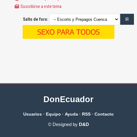
Suscribirse a este tema
Salto de foro:
DonEcuador
Usuarios
·
Equipo
·
Ayuda
·
RSS
·
Contacto
© Designed by
D&D