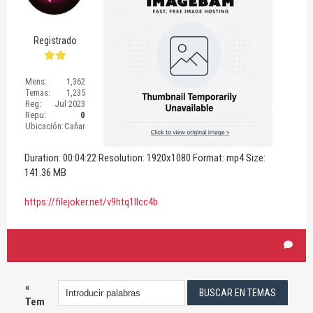
Registrado
Mens:
1,362
Temas:
1,235
Reg:
Jul 2023
Repu:
0
Ubicación:
Cañar
Duration: 00:04:22 Resolution: 1920x1080 Format: mp4 Size:
141.36 MB
https://filejoker.net/v9htq1llcc4b
«
Tem