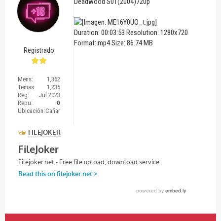
Deadwood S01(2004)720p
Duration: 00:03:53 Resolution: 1280x720
Format: mp4 Size: 86.74 MB
Registrado
Mens:
1,362
Temas:
1,235
Reg:
Jul 2023
Repu:
0
Ubicación:
Cañar