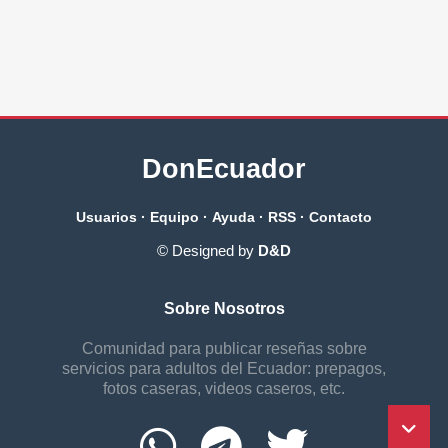
DonEcuador
Usuarios
·
Equipo
·
Ayuda
·
RSS
·
Contacto
© Designed by
D&D
Sobre Nosotros
Comunidad para publicar reseñas sobre
servicios para adultos del Ecuador: prepagos,
fotos caseras, videos caseros, etc.