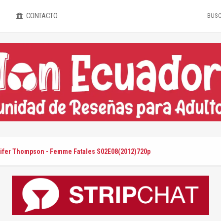
CONTACTO
ifer Thompson - Femme Fatales S02E08(2012)720p