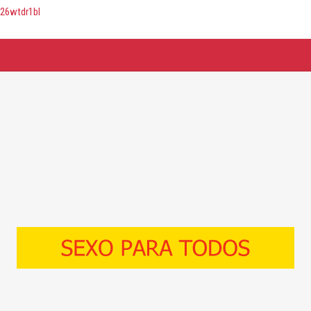
uc26wtdr1bl