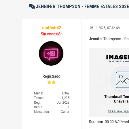
JENNIFER THOMPSON - FEMME FATALES S02
codfish42
06-11-2025, 07:32 AM
Sin conexión
Jennifer Thompson - F
Registrado
Mens:
1,362
Temas:
1,235
Reg:
Jul 2023
Repu:
0
Ubicación:
Cañar
Duration: 00:00:57 Reso