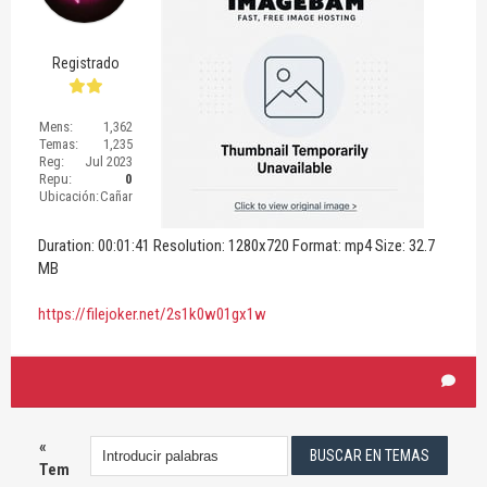
Registrado
Mens:
1,362
Temas:
1,235
Reg:
Jul 2023
Repu:
0
Ubicación:
Cañar
Duration: 00:01:41 Resolution: 1280x720 Format: mp4 Size: 32.7
MB
https://filejoker.net/2s1k0w01gx1w
«
Tem