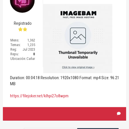
Registrado
Mens:
1,362
Temas:
1,235
Reg:
Jul 2023
Repu:
0
Ubicación:
Cañar
Duration: 00:04:18 Resolution: 1920x1080 Format: mp4 Size: 96.21
MB
https://filejoker.net/klhpi27o8wpm