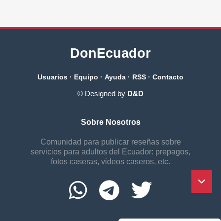
DonEcuador
Usuarios
·
Equipo
·
Ayuda
·
RSS
·
Contacto
© Designed by
D&D
Sobre Nosotros
Comunidad para publicar reseñas sobre
servicios para adultos del Ecuador: prepagos,
fotos caseras, videos caseros, etc.