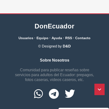
DonEcuador
Usuarios
·
Equipo
·
Ayuda
·
RSS
·
Contacto
© Designed by
D&D
Sobre Nosotros
Comunidad para publicar reseñas sobre
servicios para adultos del Ecuador: prepagos,
fotos caseras, videos caseros, etc.