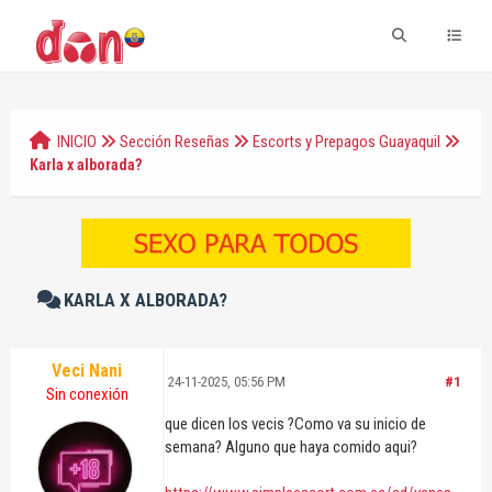
INICIO
Sección Reseñas
Escorts y Prepagos Guayaquil
Karla x alborada?
KARLA X ALBORADA?
Veci Nani
24-11-2025, 05:56 PM
#1
Sin conexión
que dicen los vecis ?Como va su inicio de
semana? Alguno que haya comido aqui?