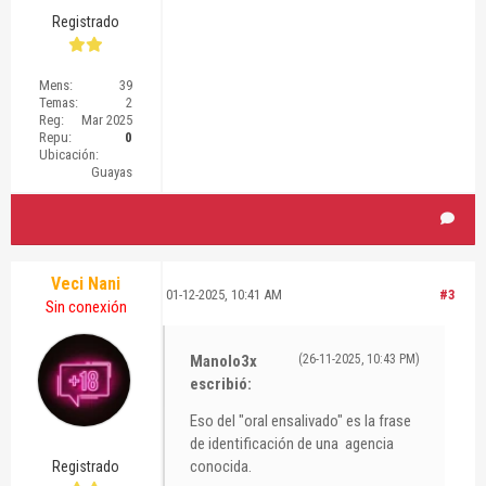
Registrado
Mens:
39
Temas:
2
Reg:
Mar 2025
Repu:
0
Ubicación:
Guayas
Veci Nani
01-12-2025, 10:41 AM
#3
Sin conexión
Manolo3x
(26-11-2025, 10:43 PM)
escribió:
Eso del "oral ensalivado" es la frase
de identificación de una agencia
conocida.
Registrado