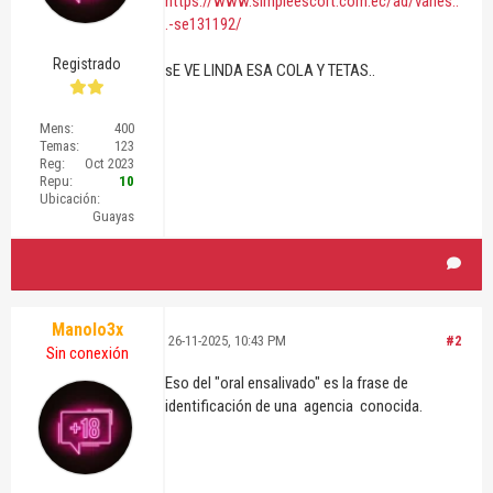
https://www.simpleescort.com.ec/ad/vanes..
.-se131192/
Registrado
sE VE LINDA ESA COLA Y TETAS..
Mens:
400
Temas:
123
Reg:
Oct 2023
Repu:
10
Ubicación:
Guayas
Manolo3x
26-11-2025, 10:43 PM
#2
Sin conexión
Eso del "oral ensalivado" es la frase de
identificación de una agencia conocida.