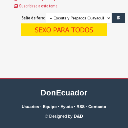
Suscribirse a este tema
Salto de foro:
DonEcuador
Usuarios
·
Equipo
·
Ayuda
·
RSS
·
Contacto
© Designed by
D&D