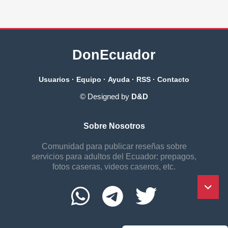
DonEcuador
Usuarios
·
Equipo
·
Ayuda
·
RSS
·
Contacto
© Designed by
D&D
Sobre Nosotros
Comunidad para publicar reseñas sobre
servicios para adultos del Ecuador: prepagos,
fotos caseras, videos caseros, etc.