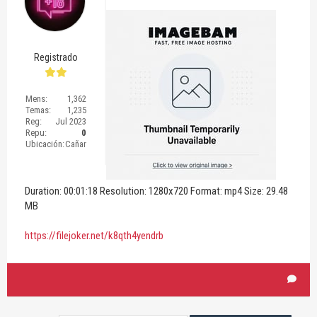
Registrado
Mens:
1,362
Temas:
1,235
Reg:
Jul 2023
Repu:
0
Ubicación:
Cañar
Duration: 00:01:18 Resolution: 1280x720 Format: mp4 Size: 29.48
MB
https://filejoker.net/k8qth4yendrb