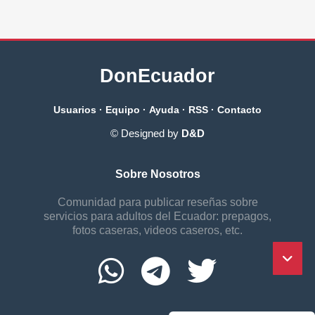
DonEcuador
Usuarios
·
Equipo
·
Ayuda
·
RSS
·
Contacto
© Designed by
D&D
Sobre Nosotros
Comunidad para publicar reseñas sobre
servicios para adultos del Ecuador: prepagos,
fotos caseras, videos caseros, etc.