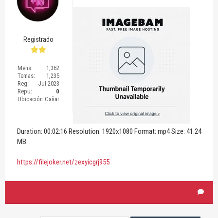
Registrado
Mens:
1,362
Temas:
1,235
Reg:
Jul 2023
Repu:
0
Ubicación:
Cañar
Duration: 00:02:16 Resolution: 1920x1080 Format: mp4 Size: 41.24
MB
https://filejoker.net/zexyicgrj955