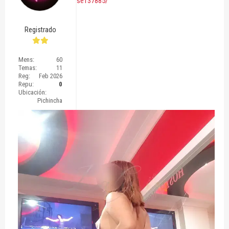
se137885/
Registrado
Mens:
60
Temas:
11
Reg:
Feb 2026
Repu:
0
Ubicación:
Pichincha