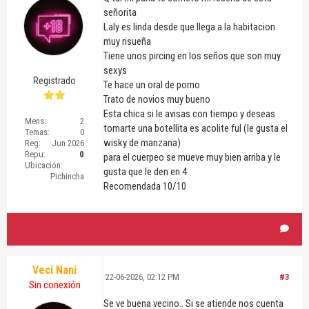
señorita
Laly es linda desde que llega a la habitacion
muy risueña
Tiene unos pircing en los seños que son muy
sexys
Registrado
Te hace un oral de porno
Trato de novios muy bueno
Esta chica si le avisas con tiempo y deseas
Mens:
2
tomarte una botellita es acolite ful (le gusta el
Temas:
0
wisky de manzana)
Reg:
Jun 2026
Repu:
0
para el cuerpeo se mueve muy bien arriba y le
Ubicación:
gusta que le den en 4
Pichincha
Recomendada 10/10
Veci Nani
22-06-2026, 02:12 PM
#3
Sin conexión
Se ve buena vecino.. Si se atiende nos cuenta