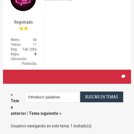
Registrado
Mens:
60
Temas:
11
Reg:
Feb 2026
Repu:
0
Ubicación:
Pichincha
«
Tem
a
anterior
|
Tema siguiente
»
Usuarios navegando en este tema: 1 invitado(s)