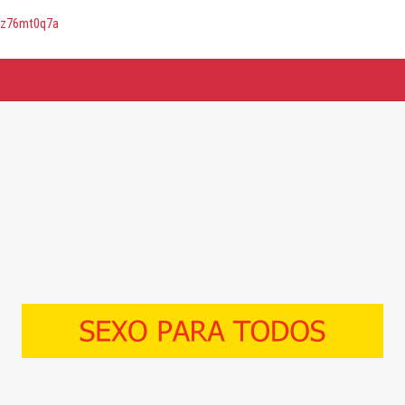
8dz76mt0q7a