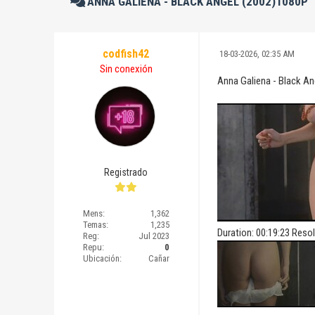
ANNA GALIENA - BLACK ANGEL (2002)1080P
codfish42
18-03-2026, 02:35 AM
Sin conexión
Anna Galiena - Black A
Registrado
Mens:
1,362
Temas:
1,235
Duration: 00:19:23 Res
Reg:
Jul 2023
Repu:
0
Ubicación:
Cañar