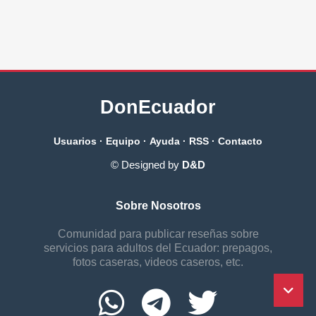
DonEcuador
Usuarios
·
Equipo
·
Ayuda
·
RSS
·
Contacto
© Designed by
D&D
Sobre Nosotros
Comunidad para publicar reseñas sobre
servicios para adultos del Ecuador: prepagos,
fotos caseras, videos caseros, etc.