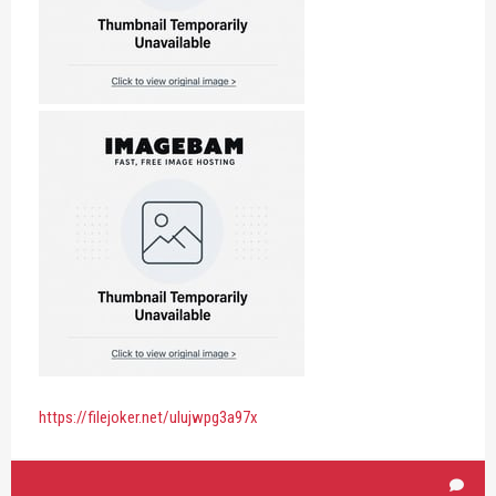
https://filejoker.net/ulujwpg3a97x