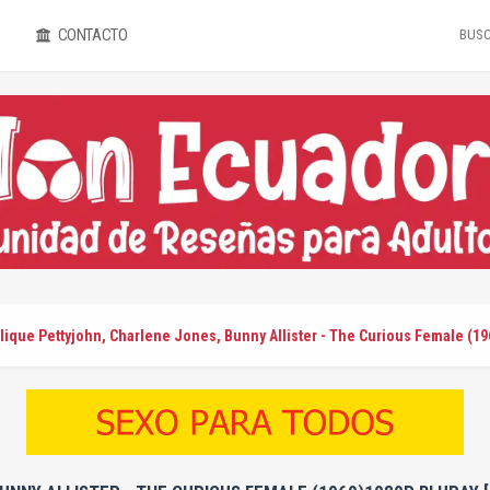
CONTACTO
ique Pettyjohn, Charlene Jones, Bunny Allister - The Curious Female (19