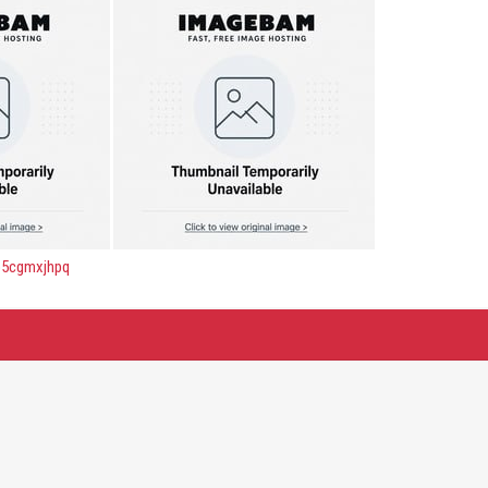
8o5cgmxjhpq