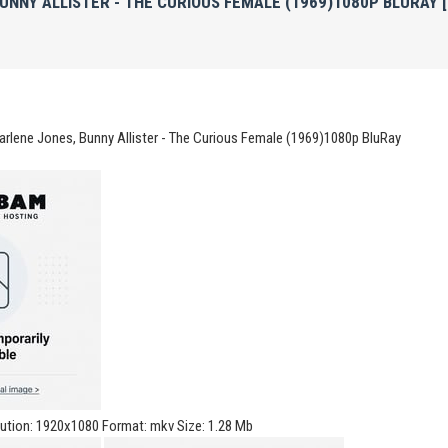
UNNY ALLISTER - THE CURIOUS FEMALE (1969)1080P BLURAY 
arlene Jones, Bunny Allister - The Curious Female (1969)1080p BluRay
lution: 1920x1080 Format: mkv Size: 1.28 Mb