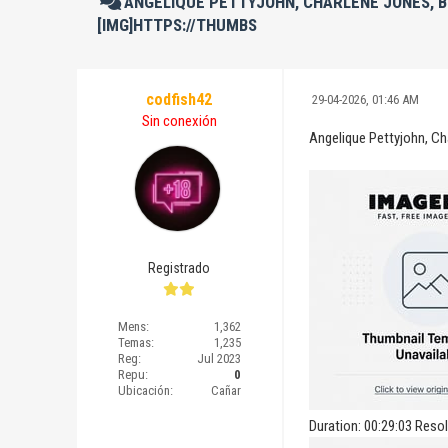
ANGELIQUE PETTYJOHN, CHARLENE JONES, B
[IMG]HTTPS://THUMBS
codfish42
29-04-2026, 01:46 AM
Sin conexión
Angelique Pettyjohn, Ch
Registrado
Mens:
1,362
Temas:
1,235
Reg:
Jul 2023
Repu:
0
Ubicación:
Cañar
Duration: 00:29:03 Reso