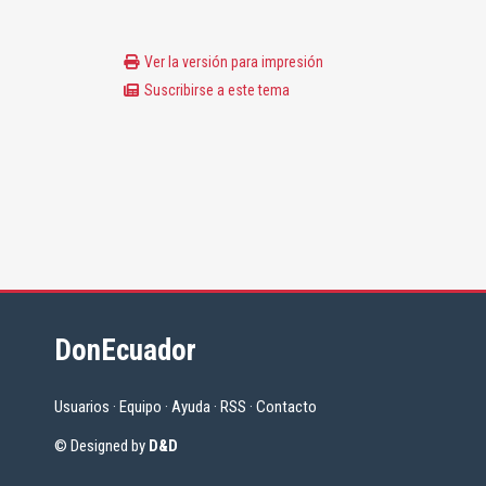
Ver la versión para impresión
Suscribirse a este tema
DonEcuador
Usuarios
·
Equipo
·
Ayuda
·
RSS
·
Contacto
© Designed by
D&D