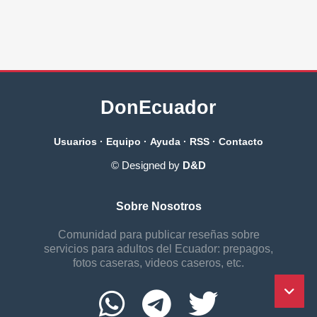
DonEcuador
Usuarios
·
Equipo
·
Ayuda
·
RSS
·
Contacto
© Designed by
D&D
Sobre Nosotros
Comunidad para publicar reseñas sobre
servicios para adultos del Ecuador: prepagos,
fotos caseras, videos caseros, etc.