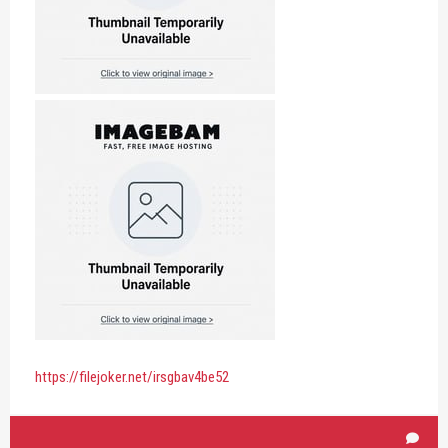
https://filejoker.net/irsgbav4be52