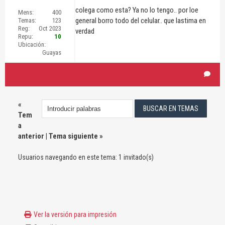
colega como esta? Ya no lo tengo.. por loe
Mens:
400
general borro todo del celular.. que lastima en
Temas:
123
Reg:
Oct 2023
verdad
Repu:
10
Ubicación:
Guayas
«
Tem
a
anterior
|
Tema siguiente
»
Usuarios navegando en este tema: 1 invitado(s)
Ver la versión para impresión