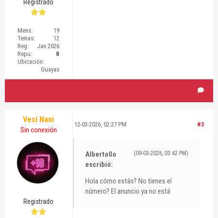
Registrado
Mens:
19
Temas:
12
Reg:
Jan 2026
Repu:
0
Ubicación:
Guayas
Veci Nani
12-03-2026, 02:27 PM
#3
Sin conexión
Alberto0o
(09-03-2026, 03:42 PM)
escribió:
Hola cómo estás? No tienes el
número? El anuncio ya no está
Registrado