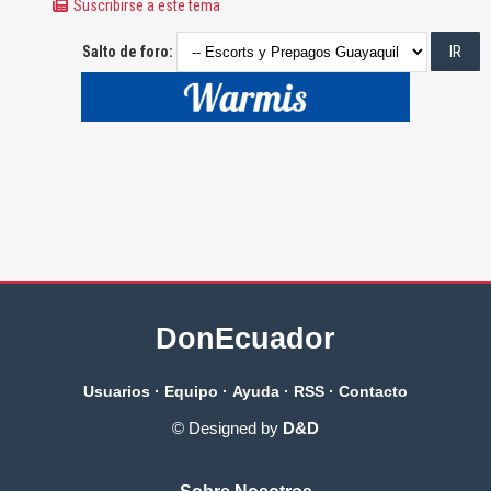
Suscribirse a este tema
Salto de foro:
DonEcuador
Usuarios
·
Equipo
·
Ayuda
·
RSS
·
Contacto
© Designed by
D&D