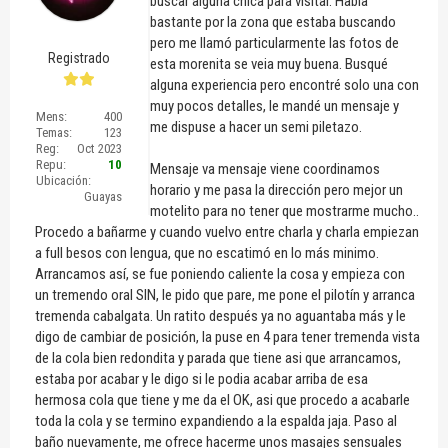
buscar alguna chica para visitar. Había
bastante por la zona que estaba buscando
pero me llamó particularmente las fotos de
Registrado
esta morenita se veia muy buena. Busqué
alguna experiencia pero encontré solo una con
muy pocos detalles, le mandé un mensaje y
Mens:
400
me dispuse a hacer un semi piletazo.
Temas:
123
Reg:
Oct 2023
Repu:
10
Mensaje va mensaje viene coordinamos
Ubicación:
horario y me pasa la dirección pero mejor un
Guayas
motelito para no tener que mostrarme mucho..
Procedo a bañarme y cuando vuelvo entre charla y charla empiezan
a full besos con lengua, que no escatimó en lo más minimo.
Arrancamos así, se fue poniendo caliente la cosa y empieza con
un tremendo oral SIN, le pido que pare, me pone el pilotín y arranca
tremenda cabalgata. Un ratito después ya no aguantaba más y le
digo de cambiar de posición, la puse en 4 para tener tremenda vista
de la cola bien redondita y parada que tiene asi que arrancamos,
estaba por acabar y le digo si le podia acabar arriba de esa
hermosa cola que tiene y me da el OK, asi que procedo a acabarle
toda la cola y se termino expandiendo a la espalda jaja. Paso al
baño nuevamente, me ofrece hacerme unos masajes sensuales