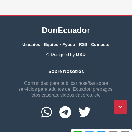
DonEcuador
Usuarios
·
Equipo
·
Ayuda
·
RSS
·
Contacto
© Designed by
D&D
Sobre Nosotros
Comunidad para publicar reseñas sobre
servicios para adultos del Ecuador: prepagos,
fotos caseras, videos caseros, etc.