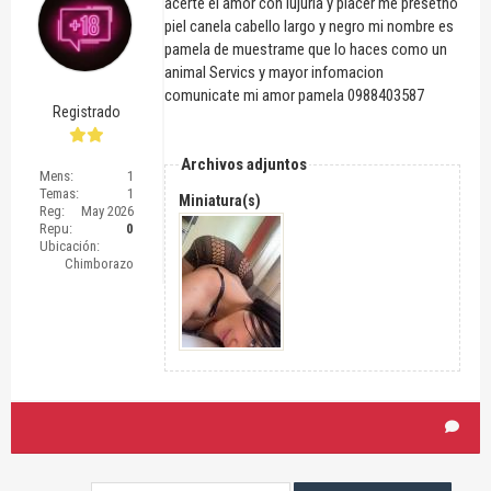
acerte el amor con lujuria y placer me presetno
piel canela cabello largo y negro mi nombre es
pamela de muestrame que lo haces como un
animal Servics y mayor infomacion
comunicate mi amor pamela 0988403587
Registrado
Archivos adjuntos
Mens:
1
Temas:
1
Miniatura(s)
Reg:
May 2026
Repu:
0
Ubicación:
Chimborazo