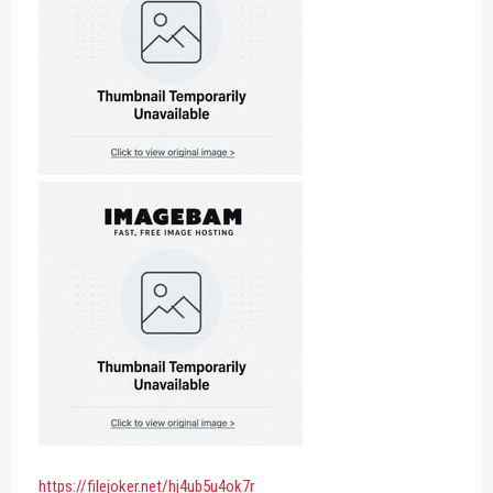
https://filejoker.net/hj4ub5u4ok7r