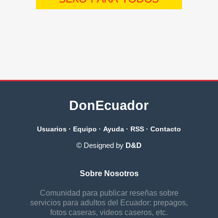
DonEcuador
Usuarios
·
Equipo
·
Ayuda
·
RSS
·
Contacto
© Designed by
D&D
Sobre Nosotros
Comunidad para publicar reseñas sobre
servicios para adultos del Ecuador: prepagos,
fotos caseras, videos caseros, etc.