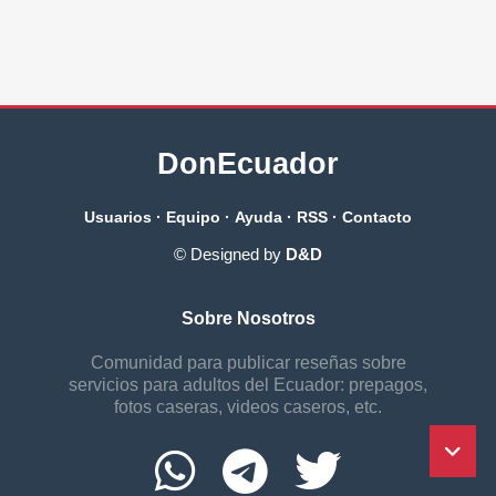
DonEcuador
Usuarios
·
Equipo
·
Ayuda
·
RSS
·
Contacto
© Designed by
D&D
Sobre Nosotros
Comunidad para publicar reseñas sobre
servicios para adultos del Ecuador: prepagos,
fotos caseras, videos caseros, etc.