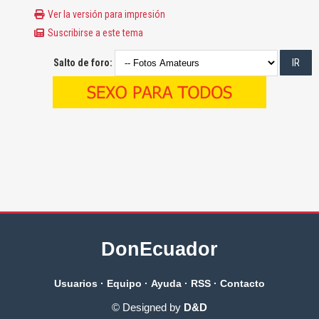
Ver la versión para impresión
Suscribirse a este tema
Salto de foro:
DonEcuador
Usuarios
·
Equipo
·
Ayuda
·
RSS
·
Contacto
© Designed by
D&D