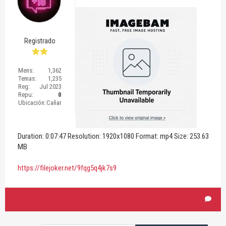
Registrado
Mens:
1,362
Temas:
1,235
Reg:
Jul 2023
Repu:
0
Ubicación:
Cañar
Duration: 0:07:47 Resolution: 1920x1080 Format: mp4 Size: 253.63
MB
https://filejoker.net/9fqg5q4jk7s9