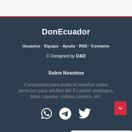
DonEcuador
Usuarios
·
Equipo
·
Ayuda
·
RSS
·
Contacto
© Designed by
D&D
Sobre Nosotros
Comunidad para publicar reseñas sobre
servicios para adultos del Ecuador: prepagos,
fotos caseras, videos caseros, etc.