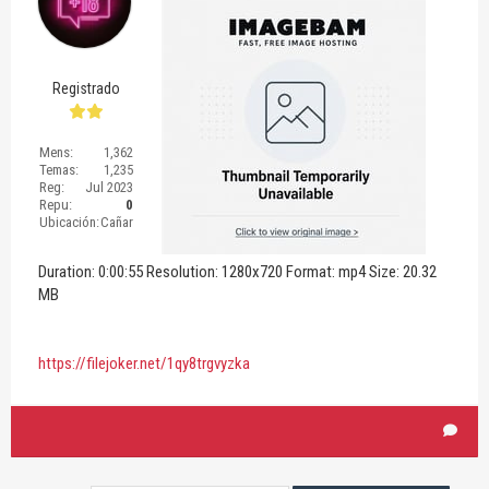
Registrado
Mens:
1,362
Temas:
1,235
Reg:
Jul 2023
Repu:
0
Ubicación:
Cañar
Duration: 0:00:55 Resolution: 1280x720 Format: mp4 Size: 20.32
MB
https://filejoker.net/1qy8trgvyzka