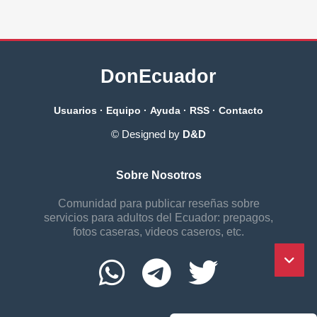
DonEcuador
Usuarios
·
Equipo
·
Ayuda
·
RSS
·
Contacto
© Designed by
D&D
Sobre Nosotros
Comunidad para publicar reseñas sobre
servicios para adultos del Ecuador: prepagos,
fotos caseras, videos caseros, etc.