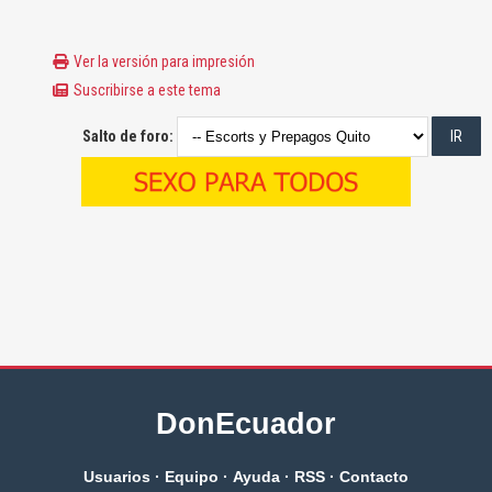
Ver la versión para impresión
Suscribirse a este tema
Salto de foro:
DonEcuador
Usuarios
·
Equipo
·
Ayuda
·
RSS
·
Contacto