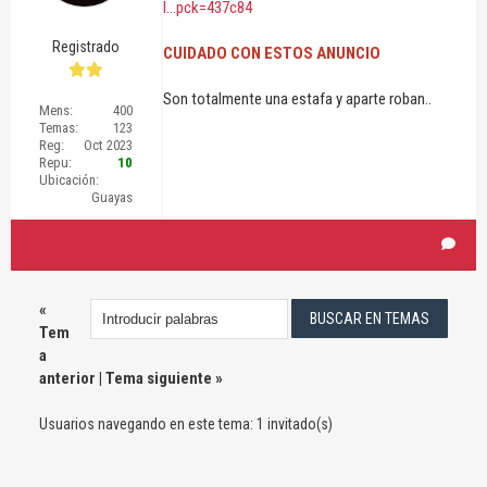
l...pck=437c84
Registrado
CUIDADO CON ESTOS ANUNCIO
Son totalmente una estafa y aparte roban..
Mens:
400
Temas:
123
Reg:
Oct 2023
Repu:
10
Ubicación:
Guayas
«
Tem
a
anterior
|
Tema siguiente
»
Usuarios navegando en este tema: 1 invitado(s)