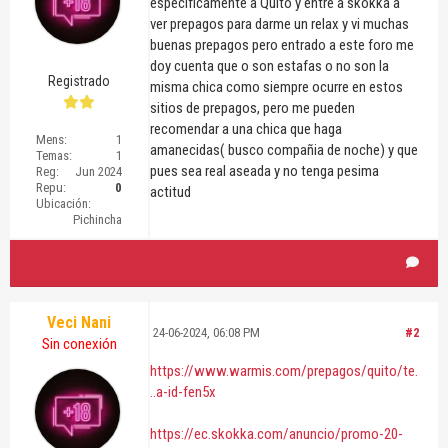
especificamente a Quito y entre a skokka a
ver prepagos para darme un relax y vi muchas
buenas prepagos pero entrado a este foro me
doy cuenta que o son estafas o no son la
Registrado
misma chica como siempre ocurre en estos
sitios de prepagos, pero me pueden
recomendar a una chica que haga
Mens:
1
amanecidas( busco compañia de noche) y que
Temas:
1
pues sea real aseada y no tenga pesima
Reg:
Jun 2024
Repu:
0
actitud
Ubicación:
Pichincha
Veci Nani
24-06-2024, 06:08 PM
#2
Sin conexión
https://www.warmis.com/prepagos/quito/te.
..a-id-fen5x
https://ec.skokka.com/anuncio/promo-20-