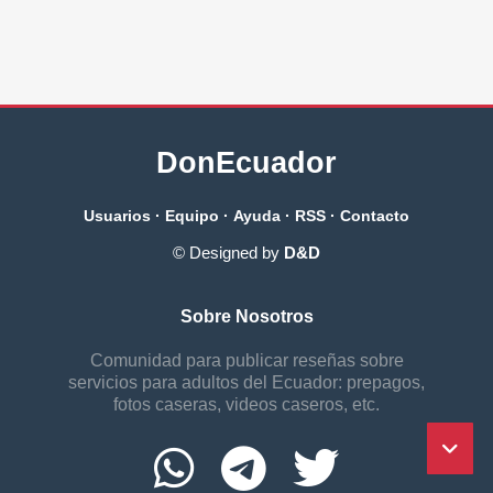
DonEcuador
Usuarios
·
Equipo
·
Ayuda
·
RSS
·
Contacto
© Designed by
D&D
Sobre Nosotros
Comunidad para publicar reseñas sobre
servicios para adultos del Ecuador: prepagos,
fotos caseras, videos caseros, etc.