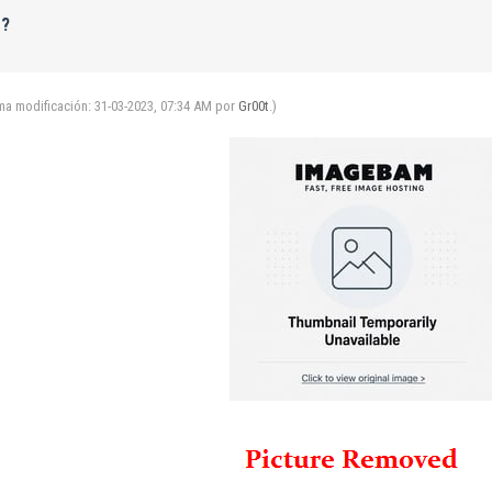
 ?
ima modificación: 31-03-2023, 07:34 AM por
Gr00t
.)