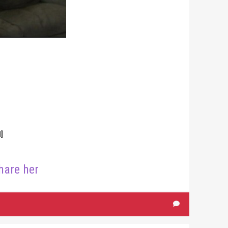
]
hare her