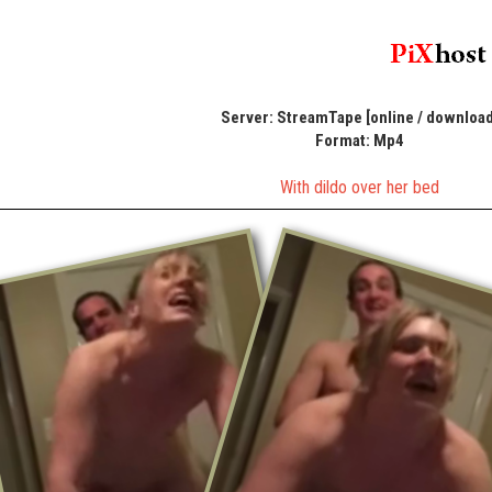
Server: StreamTape [online / download
Format: Mp4
With dildo over her bed