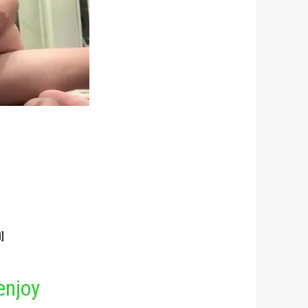
]
enjoy