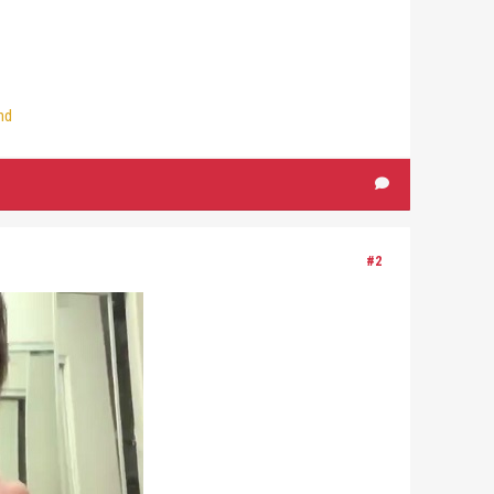
nd
#2