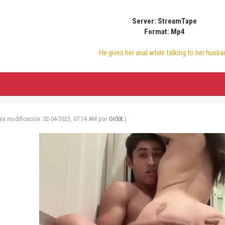
Server: StreamTape
Format: Mp4
He gives her anal while talking to her husba
ima modificación: 02-04-2023, 07:14 AM por
Gr00t
.)