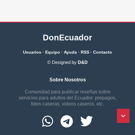
DonEcuador
Usuarios
·
Equipo
·
Ayuda
·
RSS
·
Contacto
© Designed by
D&D
Sobre Nosotros
Comunidad para publicar reseñas sobre
servicios para adultos del Ecuador: prepagos,
fotos caseras, videos caseros, etc.