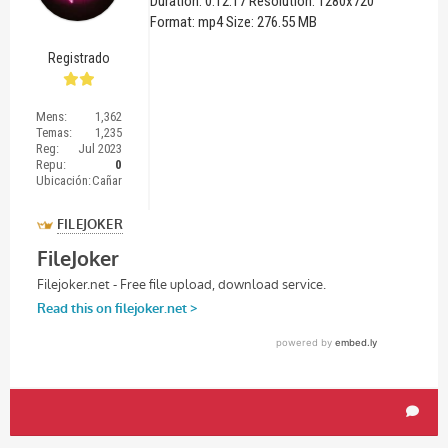
Duration: 0:12:17 Resolution: 1280x720
Format: mp4 Size: 276.55 MB
Registrado
Mens:
1,362
Temas:
1,235
Reg:
Jul 2023
Repu:
0
Ubicación:
Cañar