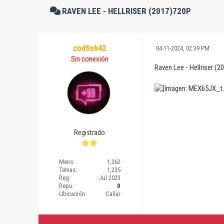
RAVEN LEE - HELLRISER (2017)720P
codfish42
04-11-2024, 02:39 PM
Sin conexión
Raven Lee - Hellriser (
Registrado
Mens:
1,362
Temas:
1,235
Reg:
Jul 2023
Repu:
0
Ubicación:
Cañar