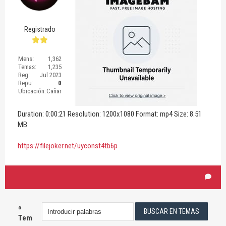
Registrado
Mens:
1,362
Temas:
1,235
Reg:
Jul 2023
Repu:
0
Ubicación:
Cañar
Duration: 0:00:21 Resolution: 1200x1080 Format: mp4 Size: 8.51
MB
https://filejoker.net/uyconst4tb6p
«
Tem