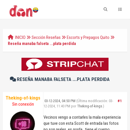
INICIO
Sección Reseñas
Escorts y Prepagos Quito
Reseña manaba falseta ...plata perdida
RESEÑA MANABA FALSETA ...PLATA PERDIDA
Theking-of-kings
03-12-2024, 04:50 PM
(Última modificación: 03-
#1
Sin conexión
12-2024, 11:40 PM por
Theking-of-kings
.)
Vecinos vengo a contarles la mala experiencia
que tuve con esta Scott de entrada las fotos
no son reales, es gorda , tiene el cuerpo