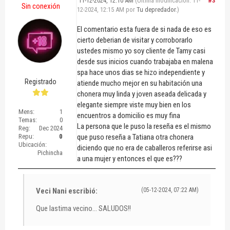
11-12-2024, 12:10 AM
(Última modificación: 11-
#3
Sin conexión
12-2024, 12:15 AM por
Tu depredador
.)
El comentario esta fuera de si nada de eso es
cierto deberian de visitar y corroborarlo
ustedes mismo yo soy cliente de Tamy casi
desde sus inicios cuando trabajaba en malena
spa hace unos dias se hizo independiente y
Registrado
atiende mucho mejor en su habitación una
chonera muy linda y joven aseada delicada y
elegante siempre viste muy bien en los
Mens:
1
encuentros a domicilio es muy fina
Temas:
0
La persona que le puso la reseña es el mismo
Reg:
Dec 2024
Repu:
0
que puso reseña a Tatiana otra chonera
Ubicación:
diciendo que no era de caballeros referirse asi
Pichincha
a una mujer y entonces el que es???
Veci Nani escribió:
(05-12-2024, 07:22 AM)
Que lastima vecino... SALUDOS!!