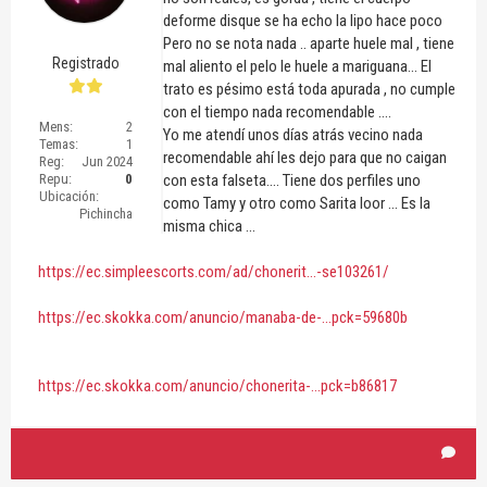
deforme disque se ha echo la lipo hace poco
Pero no se nota nada .. aparte huele mal , tiene
Registrado
mal aliento el pelo le huele a mariguana... El
trato es pésimo está toda apurada , no cumple
con el tiempo nada recomendable ....
Mens:
2
Yo me atendí unos días atrás vecino nada
Temas:
1
recomendable ahí les dejo para que no caigan
Reg:
Jun 2024
Repu:
0
con esta falseta.... Tiene dos perfiles uno
Ubicación:
como Tamy y otro como Sarita loor ... Es la
Pichincha
misma chica ...
https://ec.simpleescorts.com/ad/chonerit...-se103261/
https://ec.skokka.com/anuncio/manaba-de-...pck=59680b
https://ec.skokka.com/anuncio/chonerita-...pck=b86817