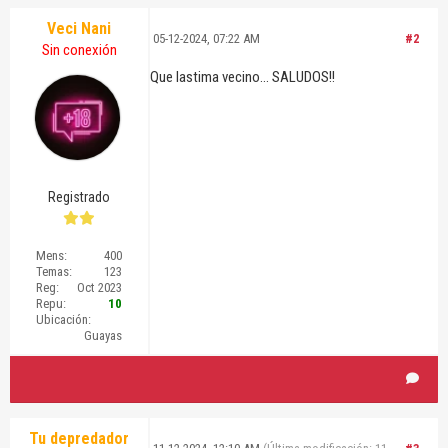
Veci Nani
05-12-2024, 07:22 AM
#2
Sin conexión
Que lastima vecino... SALUDOS!!
Registrado
Mens:
400
Temas:
123
Reg:
Oct 2023
Repu:
10
Ubicación:
Guayas
Tu depredador