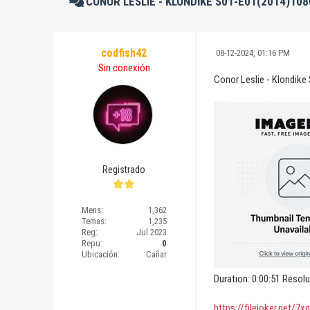
CONOR LESLIE - KLONDIKE S01-E01(2014)10
codfish42
08-12-2024, 01:16 PM
Sin conexión
Conor Leslie - Klondik
Registrado
Mens:
1,362
Temas:
1,235
Reg:
Jul 2023
Repu:
0
Ubicación:
Cañar
Duration: 0:00:51 Resol
https://filejoker.net/7x