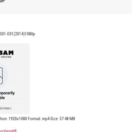
80P
e S01-E01(2014)1080p
ution: 1920x1080 Format: mp4 Size: 37.48 MB
quc6exyit8