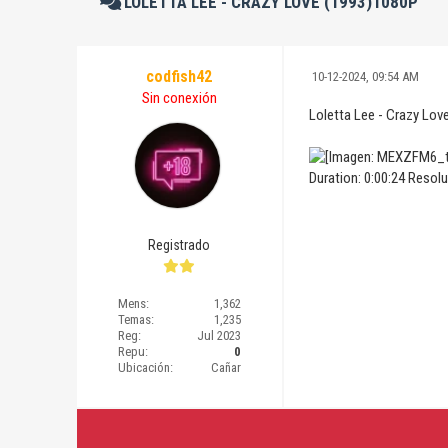
LOLETTA LEE - CRAZY LOVE (1993)1080P
codfish42
10-12-2024, 09:54 AM
Sin conexión
Loletta Lee - Crazy Lo
Duration: 0:00:24 Resol
Registrado
Mens:
1,362
Temas:
1,235
Reg:
Jul 2023
Repu:
0
Ubicación:
Cañar