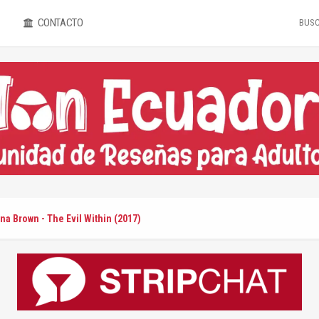
CONTACTO
na Brown - The Evil Within (2017)