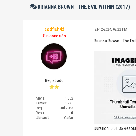
BRIANNA BROWN - THE EVIL WITHIN (2017)
codfish42
21-12-2024, 02:22 PM
Sin conexión
Brianna Brown - The Evil
Registrado
Mens:
1,362
Temas:
1,235
Reg:
Jul 2023
Repu:
0
Ubicación:
Cañar
Duration: 0:01:36 Resol