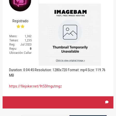
Registrado
Mens:
1,362
Temas:
1,235
Reg:
Jul 2023
Repu:
0
Ubicación:
Cañar
Duration: 0:04:45 Resolution: 1280x720 Format: mp4 Size: 119.76
MB
https://filejoker.net/9t55fmgutmgz