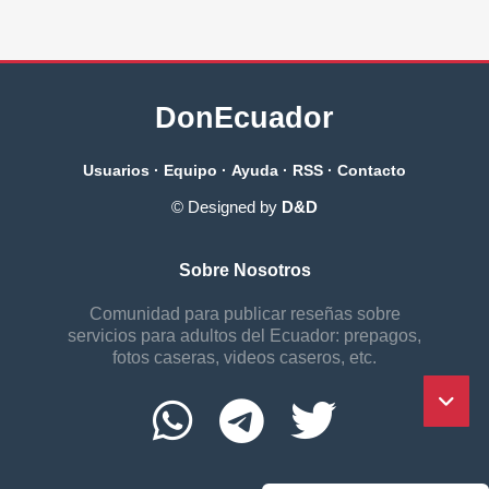
DonEcuador
Usuarios
·
Equipo
·
Ayuda
·
RSS
·
Contacto
© Designed by
D&D
Sobre Nosotros
Comunidad para publicar reseñas sobre
servicios para adultos del Ecuador: prepagos,
fotos caseras, videos caseros, etc.