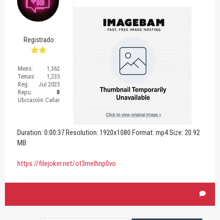
Registrado
Mens:
1,362
Temas:
1,235
Reg:
Jul 2023
Repu:
0
Ubicación:
Cañar
Duration: 0:00:37 Resolution: 1920x1080 Format: mp4 Size: 20.92
MB
https://filejoker.net/ot3melhnp0vo