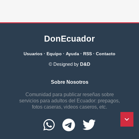
DonEcuador
Usuarios
·
Equipo
·
Ayuda
·
RSS
·
Contacto
© Designed by
D&D
Sobre Nosotros
Comunidad para publicar reseñas sobre
servicios para adultos del Ecuador: prepagos,
fotos caseras, videos caseros, etc.