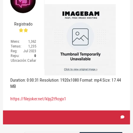
Registrado
Mens:
1,362
Temas:
1,235
Reg:
Jul 2023
Repu:
0
Ubicación:
Cañar
Duration: 0:00:31 Resolution: 1920x1080 Format: mp4 Size: 17.44
MB
https://filejoker.net/klpj2t9oyjx1