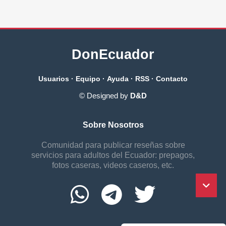
DonEcuador
Usuarios
·
Equipo
·
Ayuda
·
RSS
·
Contacto
© Designed by
D&D
Sobre Nosotros
Comunidad para publicar reseñas sobre
servicios para adultos del Ecuador: prepagos,
fotos caseras, videos caseros, etc.