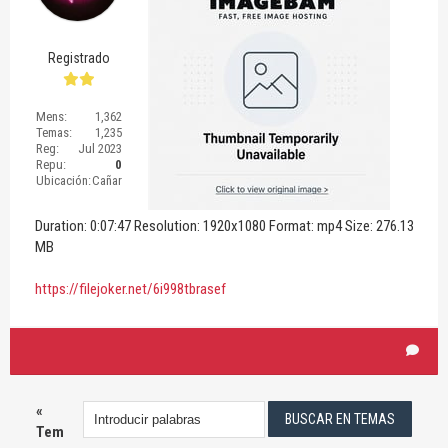
Registrado
Mens:
1,362
Temas:
1,235
Reg:
Jul 2023
Repu:
0
Ubicación:
Cañar
Duration: 0:07:47 Resolution: 1920x1080 Format: mp4 Size: 276.13
MB
https://filejoker.net/6i998tbrasef
«
Tem