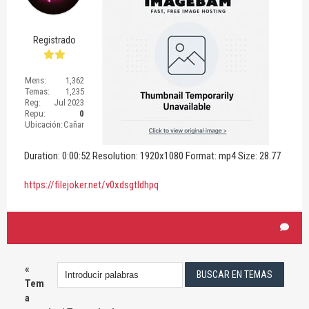
Registrado
Mens:
1,362
Temas:
1,235
Reg:
Jul 2023
Repu:
0
Ubicación:
Cañar
Duration: 0:00:52 Resolution: 1920x1080 Format: mp4 Size: 28.77
https://filejoker.net/v0xdsgtldhpq
«
Tem
a