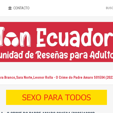
CONTACTO
ara Branco,Sara Norte,Leonor Rolla - O Crime do Padre Amaro S01E04 (202