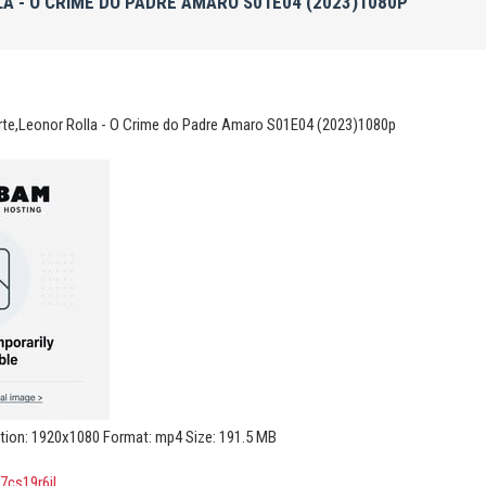
A - O CRIME DO PADRE AMARO S01E04 (2023)1080P
rte,Leonor Rolla - O Crime do Padre Amaro S01E04 (2023)1080p
ution: 1920x1080 Format: mp4 Size: 191.5 MB
57cs19r6jl