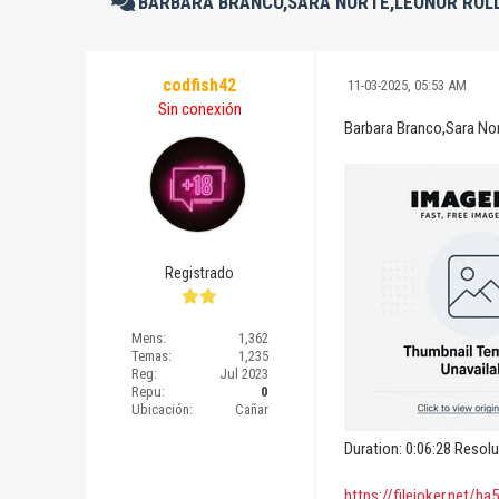
BARBARA BRANCO,SARA NORTE,LEONOR ROLL
codfish42
11-03-2025, 05:53 AM
Sin conexión
Barbara Branco,Sara No
Registrado
Mens:
1,362
Temas:
1,235
Reg:
Jul 2023
Repu:
0
Ubicación:
Cañar
Duration: 0:06:28 Resol
https://filejoker.net/ha