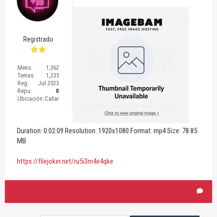
Registrado
Mens:
1,362
Temas:
1,235
Reg:
Jul 2023
Repu:
0
Ubicación:
Cañar
Duration: 0:02:09 Resolution: 1920x1080 Format: mp4 Size: 78.85
MB
https://filejoker.net/ru5i3m4e4qke