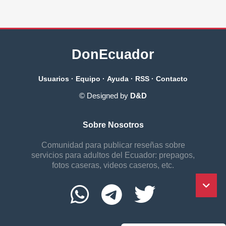
DonEcuador
Usuarios
·
Equipo
·
Ayuda
·
RSS
·
Contacto
© Designed by
D&D
Sobre Nosotros
Comunidad para publicar reseñas sobre
servicios para adultos del Ecuador: prepagos,
fotos caseras, videos caseros, etc.