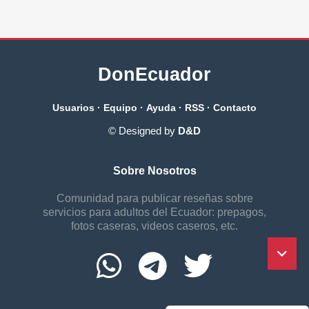
DonEcuador
Usuarios
·
Equipo
·
Ayuda
·
RSS
·
Contacto
© Designed by
D&D
Sobre Nosotros
Comunidad para publicar reseñas sobre
servicios para adultos del Ecuador: prepagos,
fotos caseras, videos caseros, etc.