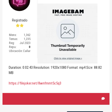
Registrado
Mens:
1,362
Temas:
1,235
Reg:
Jul 2023
Repu:
0
Ubicación:
Cañar
Duration: 0:02:43 Resolution: 1920x1080 Format: mp4 Size: 88.82
MB
https://filejoker.net/8wnfmmt5c5q3