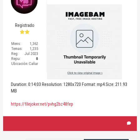
Registrado
Mens:
1,362
Temas:
1,235
Reg:
Jul 2023
Repu:
0
Ubicación:
Cañar
Duration: 0:14:03 Resolution: 1280x720 Format: mp4 Size: 211.93
MB
https://filejoker.net/pvhg2bz48fep