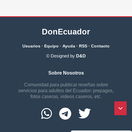
DonEcuador
Usuarios
·
Equipo
·
Ayuda
·
RSS
·
Contacto
© Designed by
D&D
Sobre Nosotros
Comunidad para publicar reseñas sobre
servicios para adultos del Ecuador: prepagos,
fotos caseras, videos caseros, etc.