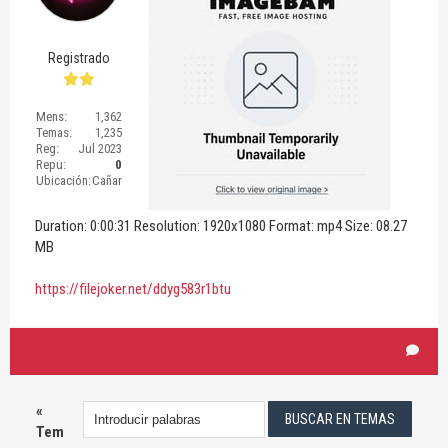
Registrado
Mens:
1,362
Temas:
1,235
Reg:
Jul 2023
Repu:
0
Ubicación:
Cañar
Duration: 0:00:31 Resolution: 1920x1080 Format: mp4 Size: 08.27
MB
https://filejoker.net/ddyg583r1btu
«
Tem