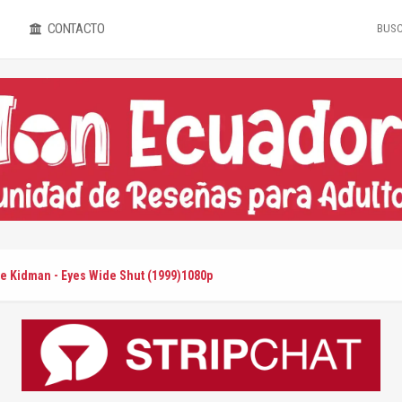
CONTACTO
le Kidman - Eyes Wide Shut (1999)1080p