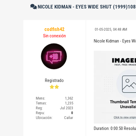
NICOLE KIDMAN - EYES WIDE SHUT (1999)10
codfish42
01-05-2025, 04:48 AM
Sin conexión
Nicole Kidman - Eyes W
Registrado
Mens:
1,362
Temas:
1,235
Reg:
Jul 2023
Repu:
0
Ubicación:
Cañar
Duration: 0:00:50 Resol