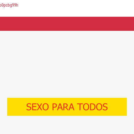
qtp0pcbg99h